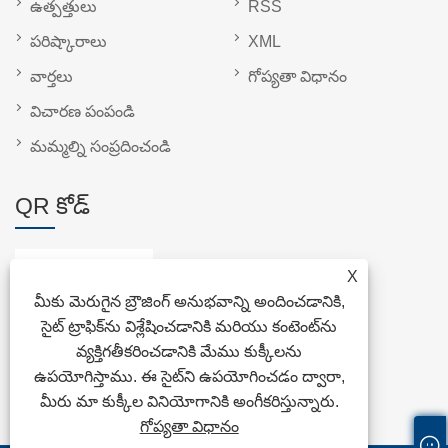
ఉత్పత్తులు
RSS
పరిష్కారాలు
XML
వార్తలు
గోప్యతా విధానం
విచారణ పంపండి
మమ్మల్ని సంప్రదించండి
QR కోడ్
X
మీకు మెరుగైన బ్రౌజింగ్ అనుభవాన్ని అందించడానికి,
సైట్ ట్రాఫిక్‌ను విశ్లేషించడానికి మరియు కంటెంట్‌ను
వ్యక్తిగతీకరించడానికి మేము కుక్కీలను
ఉపయోగిస్తాము. ఈ సైట్‌ని ఉపయోగించడం ద్వారా,
మీరు మా కుక్కీల వినియోగానికి అంగీకరిస్తున్నారు.
గోప్యతా విధానం