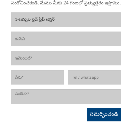
సంకోచించకండి. మేము మీకు 24 గంటల్లో ప్రత్యుత్తరం ఇస్తాము.