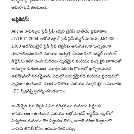
అమర్చబడి ఉంటుంది.
అప్లికేషన్:
Anche 3-టన్నుల సైడ్ స్లిప్ టెస్టర్ చైనీస్ జాతీయ ప్రమాణాల
JT/T507-2004 ఆటోమొబైల్ సైడ్ స్లిప్ టెస్టర్ మరియు JJG908-
2009 ఆటోమొబైల్ సైడ్ స్లిప్ టెస్టర్‌కు అనుగుణంగా ఖచ్చితంగా
రూపొందించబడింది మరియు ఉత్పత్తి చేయబడింది. టెస్టర్ లాజికల్
డిజైన్‌ను కలిగి ఉంది మరియు దృఢమైన మరియు మన్నికైన భాగాలతో
అమర్చబడి ఉంటుంది. మొత్తం పరికరం కొలతలో ఖచ్చితమైనది,
ఆపరేషన్‌లో సరళమైనది, విధుల్లో సమగ్రమైనది మరియు ప్రదర్శనలో
స్పష్టంగా ఉంటుంది. కొలత ఫలితాలు మరియు మార్గదర్శక సమాచారం
LED స్క్రీన్‌పై ప్రదర్శించబడతాయి.
అంచే సైడ్ స్లిప్ టెస్టర్ వివిధ పరిశ్రమలు మరియు ఫీల్డ్‌లకు
అనుకూలంగా ఉంటుంది మరియు ఆటోమోటివ్ ఆఫ్టర్‌మార్కెట్‌లో
నిర్వహణ మరియు రోగ నిర్ధారణ కోసం, అలాగే పరీక్షా కేంద్రాలలో
వాహన తనిఖీ కోసం ఉపయోగించవచ్చు.