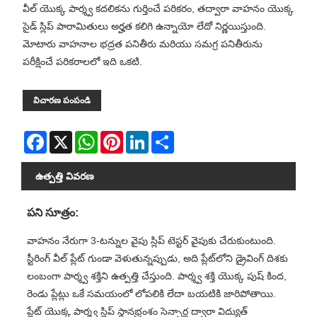
వీల్ యొక్క పార్శ్వ కదలికను గుర్తించే పరికరం, తద్వారా వాహనం యొక్క
సైడ్ స్లిప్ పారామితులు అర్హత కలిగి ఉన్నాయో లేదో నిర్ణయిస్తుంది.
మోటారు వాహనాల భద్రత పనితీరు మరియు సమగ్ర పనితీరును
పరీక్షించే పరికరాలలో ఇది ఒకటి.
విచారణ పంపండి
Facebook
X
WhatsApp
Pinterest
LinkedIn
Share
ఉత్పత్తి వివరణ
పని సూత్రం:
వాహనం నేరుగా 3-టన్నుల వైపు స్లిప్ టెస్టర్ వైపుకు చేరుకుంటుంది.
స్టీరింగ్ వీల్ ప్లేట్ గుండా వెళుతున్నప్పుడు, అది ప్లేట్‌లోని డ్రైవింగ్ దిశకు
లంబంగా పార్శ్వ శక్తిని ఉత్పత్తి చేస్తుంది. పార్శ్వ శక్తి యొక్క పుష్ కింద,
రెండు ప్లేట్లు ఒకే సమయంలో లోపలికి లేదా బయటికి జారిపోతాయి.
ప్లేట్ యొక్క పార్శ్వ స్లిప్ స్థానభ్రంశం సెన్సార్ల ద్వారా విద్యుత్