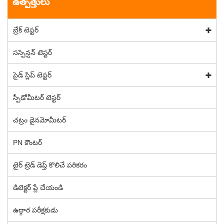
ఉత్పత్తులు
బ్రేక్ టెస్టర్
సస్పెన్షన్ టెస్టర్
సైడ్ స్లిప్ టెస్టర్
స్పీడోమీటర్ టెస్టర్
చట్రం డైనమోమీటర్
PN కౌంటర్
టైర్ ట్రెడ్ డెప్త్ కొలిచే పరికరం
డిటెక్టర్ ప్లే చేయండి
ఉద్గార పరీక్షకుడు