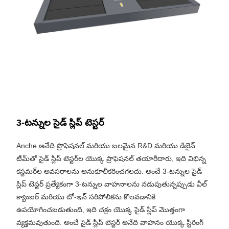
3-టన్నుల సైడ్ స్లిప్ టెస్టర్
Anche అనేది ప్రొఫెషనల్ మరియు బలమైన R&D మరియు డిజైన్
టీమ్‌తో సైడ్ స్లిప్ టెస్టర్‌ల యొక్క ప్రొఫెషనల్ తయారీదారు, ఇది విభిన్న
కస్టమర్‌ల అవసరాలను అనుకూలీకరించగలదు. అంచే 3-టన్నుల సైడ్
స్లిప్ టెస్టర్ ప్రత్యేకంగా 3-టన్నుల వాహనాలను నడుపుతున్నప్పుడు వీల్
క్యాంబర్ మరియు టో-ఇన్ సరిపోలికను కొలవడానికి
ఉపయోగించబడుతుంది, ఇది చక్రం యొక్క సైడ్ స్లిప్ మొత్తంగా
వ్యక్తమవుతుంది. అంచే సైడ్ స్లిప్ టెస్టర్ అనేది వాహనం యొక్క స్టీరింగ్