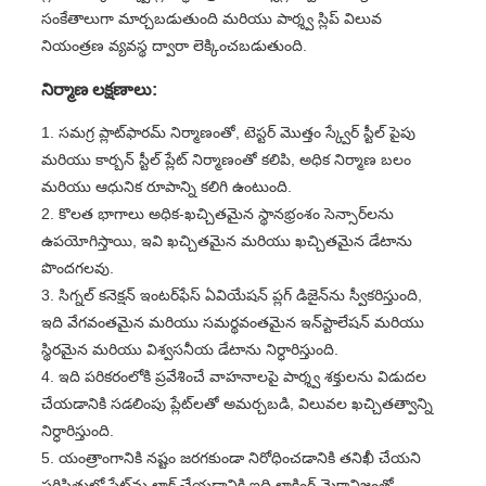
సంకేతాలుగా మార్చబడుతుంది మరియు పార్శ్వ స్లిప్ విలువ
నియంత్రణ వ్యవస్థ ద్వారా లెక్కించబడుతుంది.
నిర్మాణ లక్షణాలు:
1. సమగ్ర ప్లాట్‌ఫారమ్ నిర్మాణంతో, టెస్టర్ మొత్తం స్క్వేర్ స్టీల్ పైపు
మరియు కార్బన్ స్టీల్ ప్లేట్ నిర్మాణంతో కలిపి, అధిక నిర్మాణ బలం
మరియు ఆధునిక రూపాన్ని కలిగి ఉంటుంది.
2. కొలత భాగాలు అధిక-ఖచ్చితమైన స్థానభ్రంశం సెన్సార్‌లను
ఉపయోగిస్తాయి, ఇవి ఖచ్చితమైన మరియు ఖచ్చితమైన డేటాను
పొందగలవు.
3. సిగ్నల్ కనెక్షన్ ఇంటర్‌ఫేస్ ఏవియేషన్ ప్లగ్ డిజైన్‌ను స్వీకరిస్తుంది,
ఇది వేగవంతమైన మరియు సమర్థవంతమైన ఇన్‌స్టాలేషన్ మరియు
స్థిరమైన మరియు విశ్వసనీయ డేటాను నిర్ధారిస్తుంది.
4. ఇది పరికరంలోకి ప్రవేశించే వాహనాలపై పార్శ్వ శక్తులను విడుదల
చేయడానికి సడలింపు ప్లేట్‌లతో అమర్చబడి, విలువల ఖచ్చితత్వాన్ని
నిర్ధారిస్తుంది.
5. యంత్రాంగానికి నష్టం జరగకుండా నిరోధించడానికి తనిఖీ చేయని
పరిస్థితుల్లో ప్లేట్‌ను లాక్ చేయడానికి ఇది లాకింగ్ మెకానిజంతో