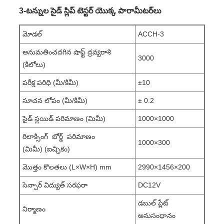
3-టన్నుల సైడ్ స్లిప్ టెస్టర్ యొక్క పారామీటర్‌లు
మోడల్
ACCH-3
అనుమతించదగిన షాఫ్ట్ ద్రవ్యరాశి
3000
(కిలోలు)
పరీక్ష పరిధి (మీ/కిమీ)
±10
సూచన లోపం (మీ/కిమీ)
± 0.2
సైడ్ స్లయిడ్ పరిమాణం (మిమీ)
1000×1000
రిలాక్సింగ్ బోర్డ్ పరిమాణం
1000×300
(మిమీ) (ఐచ్ఛికం)
మొత్తం కొలతలు (L×W×H) mm
2990×1456×200
సెన్సార్ విద్యుత్ సరఫరా
DC12V
డబుల్ ప్లేట్
నిర్మాణం
అనుసంధానం