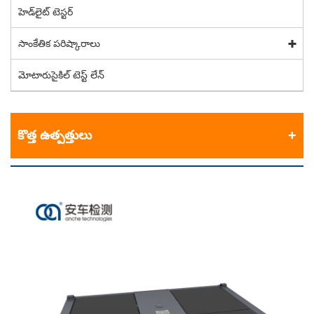
హెడ్‌లైట్ టెస్టర్
సాంకేతిక పరిష్కారాలు
మోటారుసైకిల్ టెస్ట్ లేన్
కొత్త ఉత్పత్తులు