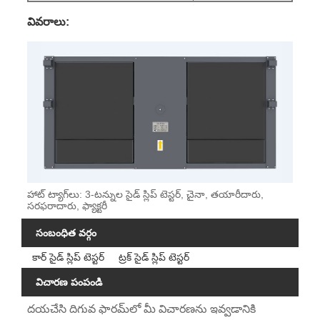
వివరాలు:
హాట్ ట్యాగ్‌లు: 3-టన్నుల సైడ్ స్లిప్ టెస్టర్, చైనా, తయారీదారు,
సరఫరాదారు, ఫ్యాక్టరీ
సంబంధిత వర్గం
కార్ సైడ్ స్లిప్ టెస్టర్
ట్రక్ సైడ్ స్లిప్ టెస్టర్
విచారణ పంపండి
దయచేసి దిగువ ఫారమ్‌లో మీ విచారణను ఇవ్వడానికి