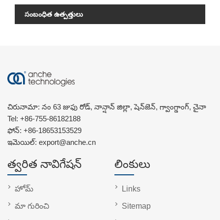
సంబంధిత ఉత్పత్తులు
చిరునామా: నం 63 జుఫు రోడ్, నాన్షాన్ జిల్లా, షెన్‌జెన్, గ్వాంగ్డాంగ్, చైనా
Tel:
+86-755-86182188
ఫోన్:
+86-18653153529
ఇమెయిల్:
export@anche.cn
త్వరిత నావిగేషన్
లింకులు
హోమ్
Links
మా గురించి
Sitemap