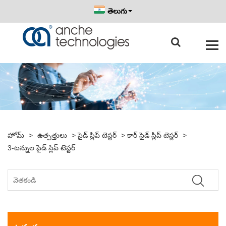
తెలుగు
హోమ్
>
ఉత్పత్తులు
>
సైడ్ స్లిప్ టెస్టర్
>
కార్ సైడ్ స్లిప్ టెస్టర్
>
3-టన్నుల సైడ్ స్లిప్ టెస్టర్