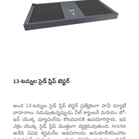
13-టన్నుల సైడ్ స్లిప్ టెస్టర్
అంచె 13-టన్నుల సైడ్ స్లిప్ టెస్టర్ ప్రత్యేకంగా హెవీ డ్యూటీ
వాహనాలు నడుపుతున్నప్పుడు వీల్ క్యాంబర్ మరియు టో-
ఇన్ యొక్క మ్యాచింగ్‌ను కొలవడానికి ఉపయోగిస్తారు, ఇది
చక్రం యొక్క సైడ్ స్లిప్ మొత్తంగా వ్యక్తమవుతుంది. Anche
అనేది వివిధ కస్టమర్‌ల అవసరాలను అనుకూలీకరించగల