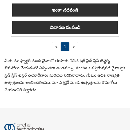
ఇంకా చదవండి
విచారణ పంపండి
<
1
>
మీరు మా ఫ్యాక్టరీ నుండి చైనాలో తయారు చేసిన ట్రక్ సైడ్ స్లిప్ టెస్టర్ని
కొనుగోలు చేయడంలో నిశ్చింతగా ఉండవచ్చు. Anche ఒక ప్రొఫెషనల్ చైనా ట్రక్
సైడ్ స్లిప్ టెస్టర్ తయారీదారు మరియు సరఫరాదారు, మేము అధిక నాణ్యత
ఉత్పత్తులను అందించగలము. మా ఫ్యాక్టరీ నుండి ఉత్పత్తులను కొనుగోలు
చేయడానికి స్వాగతం.