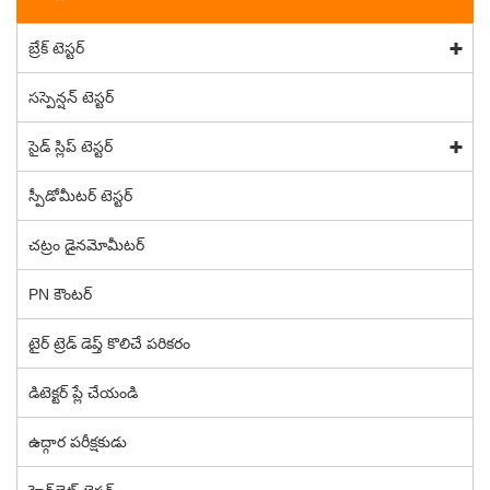
బ్రేక్ టెస్టర్
సస్పెన్షన్ టెస్టర్
సైడ్ స్లిప్ టెస్టర్
స్పీడోమీటర్ టెస్టర్
చట్రం డైనమోమీటర్
PN కౌంటర్
టైర్ ట్రెడ్ డెప్త్ కొలిచే పరికరం
డిటెక్టర్ ప్లే చేయండి
ఉద్గార పరీక్షకుడు