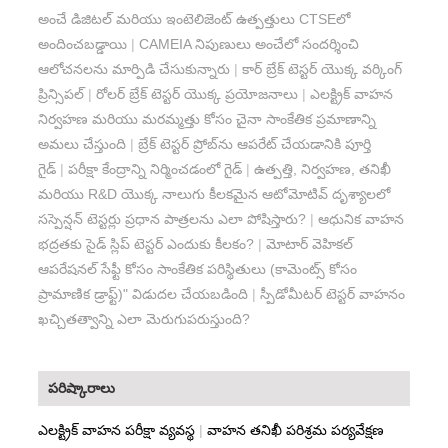
అంచే డిజిటల్ మరియు ఇంటెలిజెంట్ ఉత్పత్తులు CTSEలో
అందించబడ్డాయి
|
CAMEIA నిపుణులు అంచేలో సందర్శించి
ఆలోచనలను మార్పిడి చేసుకున్నారు
|
కార్ బ్రేక్ టెస్టర్ యొక్క వర్కింగ్
ప్రిన్సిపల్
|
రోలర్ బ్రేక్ టెస్టర్ యొక్క ప్రయోజనాలు
|
ఎలక్ట్రిక్ వాహన
నిర్వహణ మరియు మరమ్మత్తు కోసం చైనా సాంకేతిక ప్రమాణాన్ని
అమలు చేస్తుంది
|
బ్రేక్ టెస్టర్ ప్రోబ్‌ను ఆపరేట్ చేయడానికి పూర్తి
గైడ్
|
పరీక్షా కేంద్రాన్ని నిర్మించడంలో గైడ్
|
ఉత్పత్తి, నిర్వహణ, తనిఖీ
మరియు R&D యొక్క నాలుగు కీలకమైన ఆటోమోటివ్ దృశ్యాలలో
సస్పెన్షన్ టెస్టర్లు ప్రధాన పాత్రలను ఎలా పోషిస్తారు?
|
ఆధునిక వాహన
భద్రతకు సైడ్ స్లిప్ టెస్టర్ ఎందుకు కీలకం?
|
మోటార్ వెహికల్
ఆపరేషనల్ సేఫ్టీ కోసం సాంకేతిక పరిస్థితులు (కామెంట్స్ కోసం
ప్రామాణిక డ్రాఫ్ట్)" విడుదల చేయబడింది
|
స్పీడోమీటర్ టెస్టర్ వాహనం
ఖచ్చితత్వాన్ని ఎలా మెరుగుపరుస్తుంది?
పరిష్కారాలు
ఎలక్ట్రిక్ వాహన పరీక్షా వ్యవస్థ
|
వాహన తనిఖీ పరిశ్రమ పర్యవేక్షణ