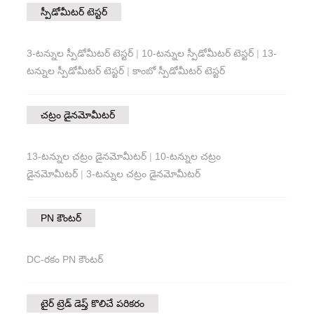
స్పీడోమీటర్ టెస్టర్
3-టన్నుల స్పీడోమీటర్ టెస్టర్
|
10-టన్నుల స్పీడోమీటర్ టెస్టర్
|
13-
టన్నుల స్పీడోమీటర్ టెస్టర్
|
కాంబో స్పీడోమీటర్ టెస్టర్
చట్రం డైనమోమీటర్
13-టన్నుల చట్రం డైనమోమీటర్
|
10-టన్నుల చట్రం
డైనమోమీటర్
|
3-టన్నుల చట్రం డైనమోమీటర్
PN కౌంటర్
DC-రకం PN కౌంటర్
టైర్ ట్రెడ్ డెప్త్ కొలిచే పరికరం