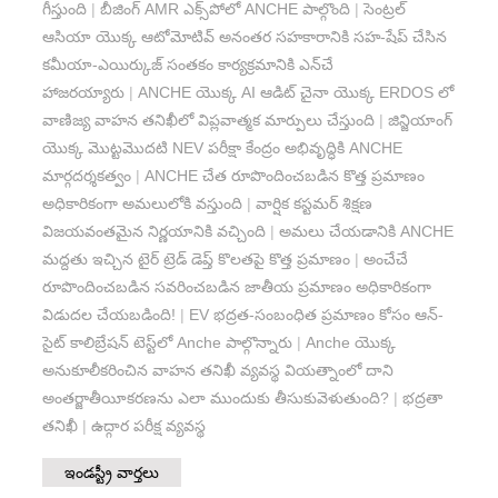
గీస్తుంది
|
బీజింగ్ AMR ఎక్స్‌పోలో ANCHE పాల్గొంది
|
సెంట్రల్
ఆసియా యొక్క ఆటోమోటివ్ అనంతర సహకారానికి సహ-షేప్ చేసిన
కమీయా-ఎయిర్కుజ్ సంతకం కార్యక్రమానికి ఎన్‌చే
హాజరయ్యారు
|
ANCHE యొక్క AI ఆడిట్ చైనా యొక్క ERDOS లో
వాణిజ్య వాహన తనిఖీలో విప్లవాత్మక మార్పులు చేస్తుంది
|
జిన్జియాంగ్
యొక్క మొట్టమొదటి NEV పరీక్షా కేంద్రం అభివృద్ధికి ANCHE
మార్గదర్శకత్వం
|
ANCHE చేత రూపొందించబడిన కొత్త ప్రమాణం
అధికారికంగా అమలులోకి వస్తుంది
|
వార్షిక కస్టమర్ శిక్షణ
విజయవంతమైన నిర్ణయానికి వచ్చింది
|
అమలు చేయడానికి ANCHE
మద్దతు ఇచ్చిన టైర్ ట్రెడ్ డెప్త్ కొలతపై కొత్త ప్రమాణం
|
అంచేచే
రూపొందించబడిన సవరించబడిన జాతీయ ప్రమాణం అధికారికంగా
విడుదల చేయబడింది!
|
EV భద్రత-సంబంధిత ప్రమాణం కోసం ఆన్-
సైట్ కాలిబ్రేషన్ టెస్ట్‌లో Anche పాల్గొన్నారు
|
Anche యొక్క
అనుకూలీకరించిన వాహన తనిఖీ వ్యవస్థ వియత్నాంలో దాని
అంతర్జాతీయీకరణను ఎలా ముందుకు తీసుకువెళుతుంది?
|
భద్రతా
తనిఖీ
|
ఉద్గార పరీక్ష వ్యవస్థ
ఇండస్ట్రీ వార్తలు